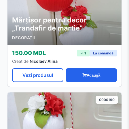
Mărțișor pentru decor
„Trandafir de martie”
DECORAȚII
150.00 MDL
✓ 1
La comandă
Creat de
Nicolaev Alina
Vezi produsul
Adaugă
S000190