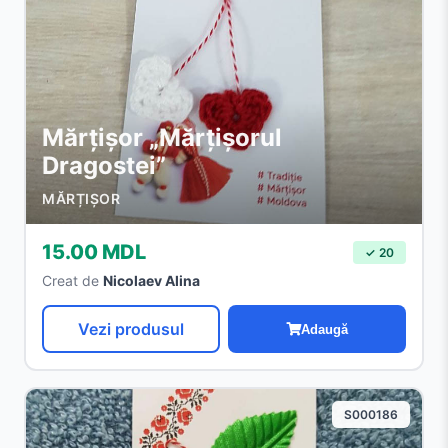
Mărțișor „Mărțișorul
Dragostei”
MĂRȚIȘOR
15.00 MDL
✓ 20
Creat de
Nicolaev Alina
Vezi produsul
Adaugă
S000186