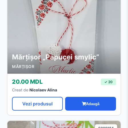
Mărțișor „Papucei smylic”
MĂRȚIȘOR
20.00 MDL
✓ 20
Creat de
Nicolaev Alina
Vezi produsul
Adaugă