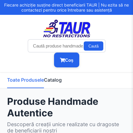
Fiecare achiziție susține direct beneficiarii TAUR | Nu ezita să ne
contactezi pentru orice întrebare sau asistență
Caută
Coș
Toate Produsele
Catalog
Produse Handmade
Autentice
Descoperă creații unice realizate cu dragoste
de beneficiarii noștri