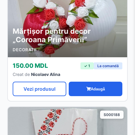
Mărțișor pentru decor
„Coroana Primăverii”
DECORAȚII
150.00 MDL
✓ 1
La comandă
Creat de
Nicolaev Alina
Vezi produsul
Adaugă
S000188