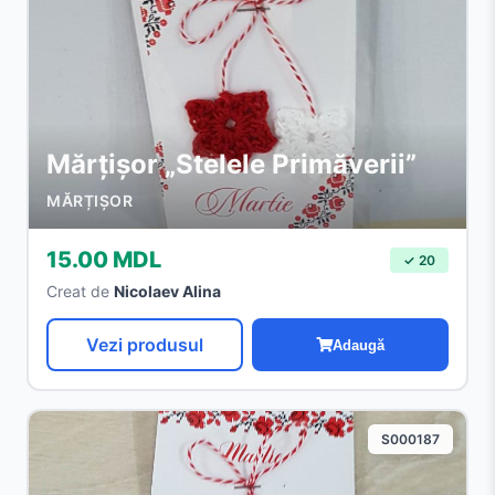
Mărțișor „Stelele Primăverii”
MĂRȚIȘOR
15.00 MDL
✓ 20
Creat de
Nicolaev Alina
Vezi produsul
Adaugă
S000187