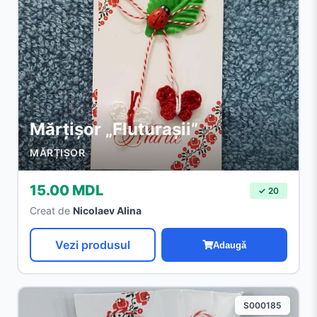
Mărțișor „Fluturașii”
MĂRȚIȘOR
15.00 MDL
✓ 20
Creat de
Nicolaev Alina
Vezi produsul
Adaugă
S000185