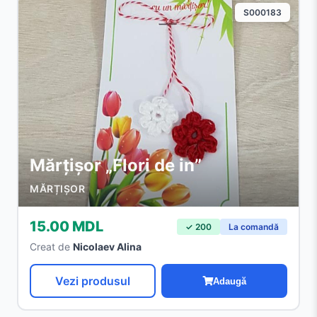
S000183
Mărțișor „Flori de in”
MĂRȚIȘOR
15.00 MDL
✓ 200
La comandă
Creat de
Nicolaev Alina
Vezi produsul
Adaugă