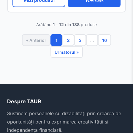
Vezi produsul
Adaugă
Arătând
1
-
12
din
188
produse
« Anterior
1
2
3
...
16
Următorul »
Despre TAUR
Susținem persoanele cu dizabilități prin crearea de
oportunități pentru exprimarea creativității și
independența financiară.