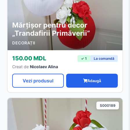
Mărțișor pentru decor
„Trandafirii Primăverii”
DECORAȚII
150.00 MDL
✓ 1
La comandă
Creat de
Nicolaev Alina
Vezi produsul
Adaugă
S000189