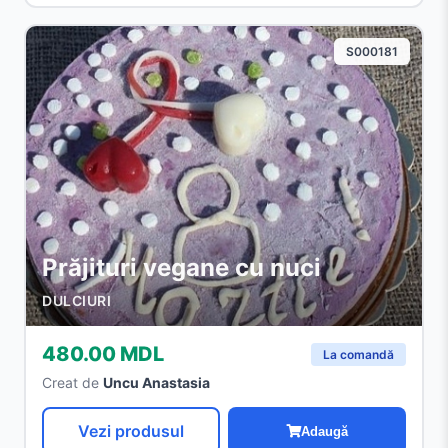
S000181
Prăjituri vegane cu nuci
DULCIURI
480.00 MDL
La comandă
Creat de
Uncu Anastasia
Vezi produsul
Adaugă