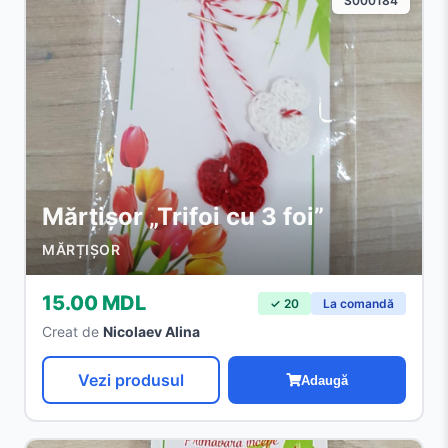
S000184
Mărțișor „Trifoi cu 3 foi”
MĂRȚIȘOR
15.00 MDL
✓ 20
La comandă
Creat de
Nicolaev Alina
Vezi produsul
Adaugă