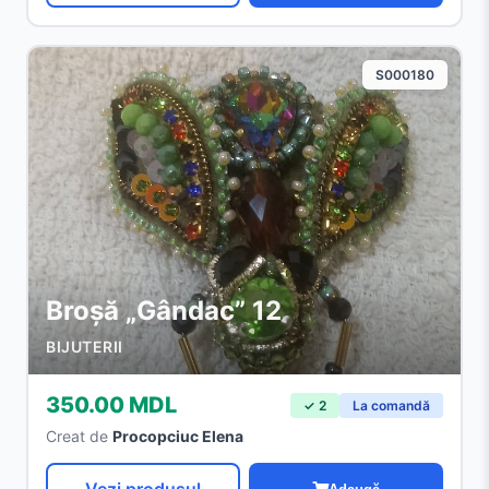
S000180
Broșă „Gândac” 12
BIJUTERII
350.00 MDL
✓ 2
La comandă
Creat de
Procopciuc Elena